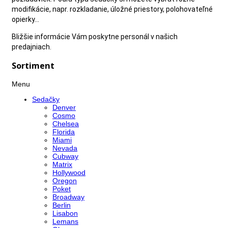
modifikácie, napr. rozkladanie, úložné priestory, polohovateľné
opierky...
Bližšie informácie Vám poskytne personál v našich
predajniach.
Sortiment
Menu
Sedačky
Denver
Cosmo
Chelsea
Florida
Miami
Nevada
Cubway
Matrix
Hollywood
Oregon
Poket
Broadway
Berlin
Lisabon
Lemans