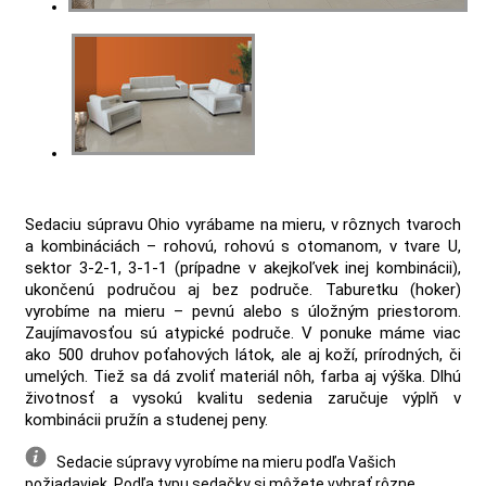
Sedaciu súpravu Ohio vyrábame na mieru, v rôznych tvaroch
a kombináciách – rohovú, rohovú s otomanom, v tvare U,
sektor 3-2-1, 3-1-1 (prípadne v akejkoľvek inej kombinácii),
ukončenú područou aj bez područe. Taburetku (hoker)
vyrobíme na mieru – pevnú alebo s úložným priestorom.
Zaujímavosťou sú atypické područe. V ponuke máme viac
ako 500 druhov poťahových látok, ale aj koží, prírodných, či
umelých. Tiež sa dá zvoliť materiál nôh, farba aj výška. Dlhú
životnosť a vysokú kvalitu sedenia zaručuje výplň v
kombinácii pružín a studenej peny.
Sedacie súpravy vyrobíme na mieru podľa Vašich
požiadaviek. Podľa typu sedačky si môžete vybrať rôzne