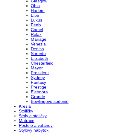
Glasgow
Ohio
Harlem
Elbe
Luxus
Fénix
Camel
Relax
Mariage
Venezia
Denisa
Sorento
Elizabeth
Chesterfield
Mayor
Prezident
Sydney
Fantasy
Prestige
Eleonora
Grande
Bowlingové sedenie
Kreslá
Stoličky
Stoly a stoličky
Matrace
Postele a váľandy
Štýlový nábytok