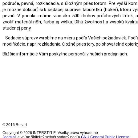
područe, pevná, rozkladacia, s úložným priestorom. Pre vyšší kom
je možné dokúpiť si k sedacej súprave taburetku (hoker), ktorú v
pevnú. V ponuke máme viac ako 500 druhov poťahových látok, ale 
zvoliť materiál nôh, farba aj výška. Dlhú životnosť a vysokú kvalit
studenej peny.
Sedacie súpravy vyrobíme na mieru podľa Vašich požiadaviek. Podľ
modifikácie, napr. rozkladanie, úložné priestory, polohovateľné opierky.
Bližšie informácie Vám poskytne personál v našich predajniach.
© 2016 Rosart
Copyright © 2026 INTERSTYLE. Všetky práva vyhradené.
Joomla!
je voľne šíriteľný softvér vydaný podľa
GNU General Public License.