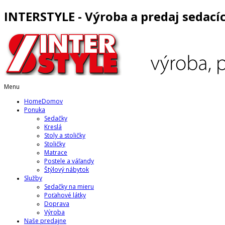
INTERSTYLE - Výroba a predaj sedací
Menu
Home
Domov
Ponuka
Sedačky
Kreslá
Stoly a stoličky
Stoličky
Matrace
Postele a váľandy
Štýlový nábytok
Služby
Sedačky na mieru
Poťahové látky
Doprava
Výroba
Naše predajne