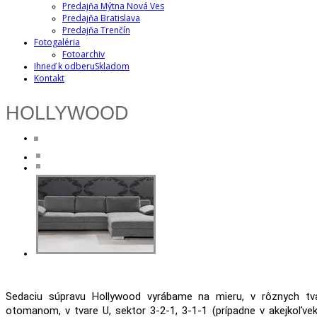
Predajňa Mýtna Nová Ves
Predajňa Bratislava
Predajňa Trenčín
Fotogaléria
Fotoarchiv
Ihneď k odberu
Skladom
Kontakt
HOLLYWOOD
Sedaciu súpravu Hollywood vyrábame na mieru, v rôznych tv
otomanom, v tvare U, sektor 3-2-1, 3-1-1 (prípadne v akejkoľvek