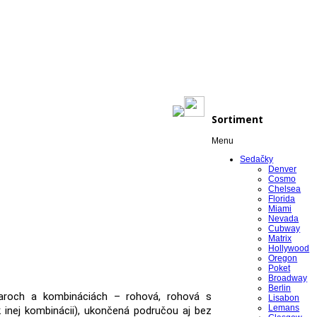
Sortiment
Menu
Sedačky
Denver
Cosmo
Chelsea
Florida
Miami
Nevada
Cubway
Matrix
Hollywood
Oregon
Poket
Broadway
Berlin
aroch a kombináciách – rohová, rohová s
Lisabon
Lemans
 inej kombinácii), ukončená područou aj bez