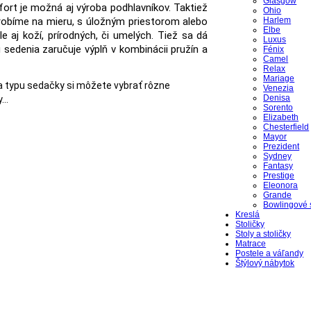
Glasgow
fort je možná aj výroba podhlavníkov. Taktiež
Ohio
yrobíme na mieru, s úložným priestorom alebo
Harlem
Elbe
aj koží, prírodných, či umelých. Tiež sa dá
Luxus
u sedenia zaručuje výplň v kombinácii pružín a
Fénix
Camel
Relax
Mariage
a typu sedačky si môžete vybrať rôzne
Venezia
Denisa
..
Sorento
Elizabeth
Chesterfield
Mayor
Prezident
Sydney
Fantasy
Prestige
Eleonora
Grande
Bowlingové 
Kreslá
Stoličky
Stoly a stoličky
Matrace
Postele a váľandy
Štýlový nábytok