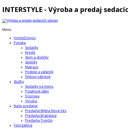
INTERSTYLE - Výroba a predaj sedací
Menu
Home
Domov
Ponuka
Sedačky
Kreslá
Stoly a stoličky
Stoličky
Matrace
Postele a váľandy
Štýlový nábytok
Služby
Sedačky na mieru
Poťahové látky
Doprava
Výroba
Naše predajne
Predajňa Mýtna Nová Ves
Predajňa Bratislava
Predajňa Trenčín
Fotogaléria