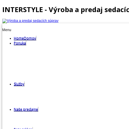
INTERSTYLE - Výroba a predaj sedací
Menu
Home
Domov
Ponuka
Sedačky
Kreslá
Stoly a stoličky
Stoličky
Matrace
Postele a váľandy
Štýlový nábytok
Služby
Sedačky na mieru
Poťahové látky
Doprava
Výroba
Naše predajne
Predajňa Mýtna Nová Ves
Predajňa Bratislava
Predajňa Trenčín