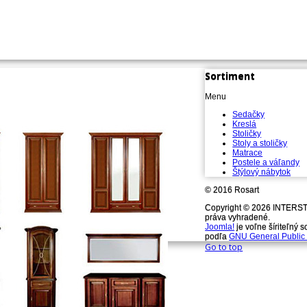
Sortiment
Menu
Sedačky
Kreslá
Stoličky
Stoly a stoličky
Matrace
Postele a váľandy
Štýlový nábytok
© 2016 Rosart
Copyright © 2026 INTERST
práva vyhradené.
Joomla!
je voľne šíriteľný s
podľa
GNU General Public 
Go to top