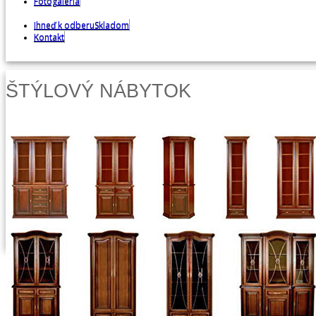
Fotogaléria
Fotoarchiv
Ihneď k odberu
Skladom
Kontakt
ŠTÝLOVÝ NÁBYTOK