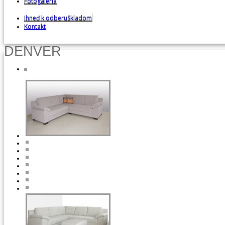
Fotogaléria
Fotoarchiv
Ihneď k odberu
Skladom
Kontakt
DENVER