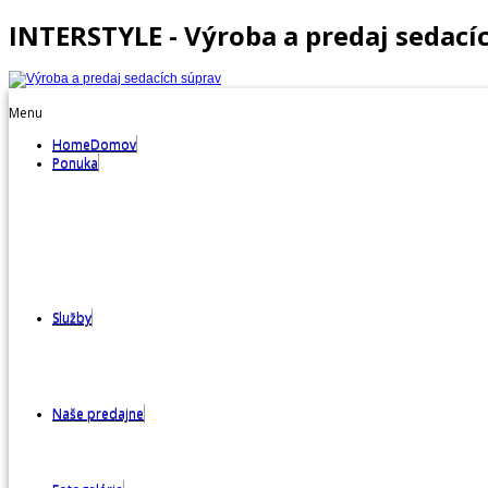
INTERSTYLE - Výroba a predaj sedací
Menu
Home
Domov
Ponuka
Sedačky
Kreslá
Stoly a stoličky
Stoličky
Matrace
Postele a váľandy
Štýlový nábytok
Služby
Sedačky na mieru
Poťahové látky
Doprava
Výroba
Naše predajne
Predajňa Mýtna Nová Ves
Predajňa Bratislava
Predajňa Trenčín