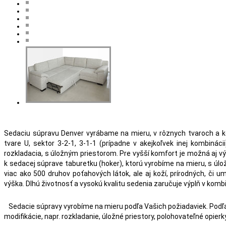
Sedaciu súpravu Denver vyrábame na mieru, v rôznych tvaroch a 
tvare U, sektor 3-2-1, 3-1-1 (prípadne v akejkoľvek inej kombinác
rozkladacia, s úložným priestorom. Pre vyšší komfort je možná aj vý
k sedacej súprave taburetku (hoker), ktorú vyrobíme na mieru, s 
viac ako 500 druhov poťahových látok, ale aj koží, prírodných, či um
výška. Dlhú životnosť a vysokú kvalitu sedenia zaručuje výplň v kombi
Sedacie súpravy vyrobíme na mieru podľa Vašich požiadaviek. Podľ
modifikácie, napr. rozkladanie, úložné priestory, polohovateľné opierky.