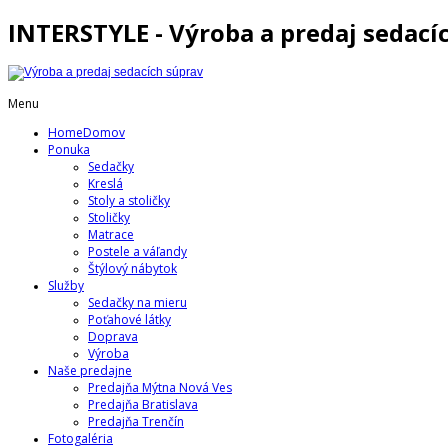
INTERSTYLE - Výroba a predaj sedací
Menu
Home
Domov
Ponuka
Sedačky
Kreslá
Stoly a stoličky
Stoličky
Matrace
Postele a váľandy
Štýlový nábytok
Služby
Sedačky na mieru
Poťahové látky
Doprava
Výroba
Naše predajne
Predajňa Mýtna Nová Ves
Predajňa Bratislava
Predajňa Trenčín
Fotogaléria