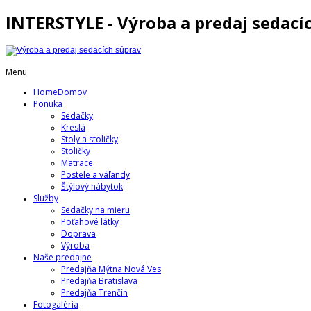
INTERSTYLE - Výroba a predaj sedací
Menu
Home
Domov
Ponuka
Sedačky
Kreslá
Stoly a stoličky
Stoličky
Matrace
Postele a váľandy
Štýlový nábytok
Služby
Sedačky na mieru
Poťahové látky
Doprava
Výroba
Naše predajne
Predajňa Mýtna Nová Ves
Predajňa Bratislava
Predajňa Trenčín
Fotogaléria