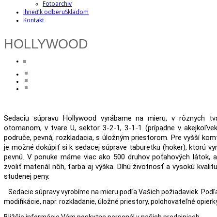
Fotoarchiv
Ihneď k odberu
Skladom
Kontakt
HOLLYWOOD
Sedaciu súpravu Hollywood vyrábame na mieru, v rôznych tv
otomanom, v tvare U, sektor 3-2-1, 3-1-1 (prípadne v akejkoľvek
područe, pevná, rozkladacia, s úložným priestorom. Pre vyšší kom
je možné dokúpiť si k sedacej súprave taburetku (hoker), ktorú v
pevnú. V ponuke máme viac ako 500 druhov poťahových látok, ale 
zvoliť materiál nôh, farba aj výška. Dlhú životnosť a vysokú kvalit
studenej peny.
Sedacie súpravy vyrobíme na mieru podľa Vašich požiadaviek. Podľ
modifikácie, napr. rozkladanie, úložné priestory, polohovateľné opierky.