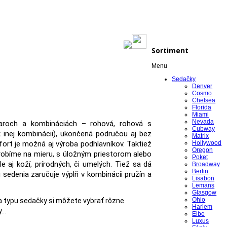
Sortiment
Menu
Sedačky
Denver
Cosmo
Chelsea
Florida
Miami
Nevada
aroch a kombináciách – rohová, rohová s
Cubway
 inej kombinácii), ukončená područou aj bez
Matrix
fort je možná aj výroba podhlavníkov. Taktiež
Hollywood
Oregon
yrobíme na mieru, s úložným priestorom alebo
Poket
aj koží, prírodných, či umelých. Tiež sa dá
Broadway
Berlin
u sedenia zaručuje výplň v kombinácii pružín a
Lisabon
Lemans
Glasgow
Ohio
a typu sedačky si môžete vybrať rôzne
Harlem
..
Elbe
Luxus