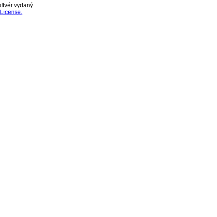
oftvér vydaný
License.