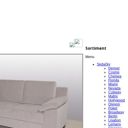
Sortiment
Menu
Sedačky
Denver
Cosmo
Chelsea
Florida
Miami
Nevada
Cubway
Matrix
Hollywood
Oregon
Poket
Broadway
Berlin
Lisabon
Lemans