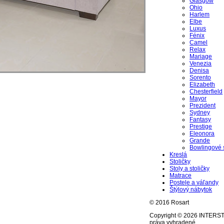
Glasgow
Ohio
Harlem
Elbe
Luxus
Fénix
Camel
Relax
Mariage
Venezia
Denisa
Sorento
Elizabeth
Chesterfield
Mayor
Prezident
Sydney
Fantasy
Prestige
Eleonora
Grande
Bowlingové 
Kreslá
Stoličky
Stoly a stoličky
Matrace
Postele a váľandy
Štýlový nábytok
© 2016 Rosart
Copyright © 2026 INTERST
práva vyhradené.