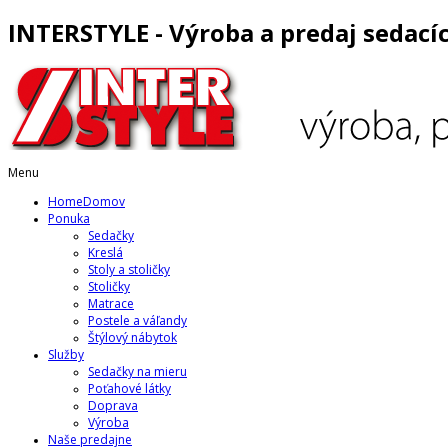
INTERSTYLE - Výroba a predaj sedací
Menu
Home
Domov
Ponuka
Sedačky
Kreslá
Stoly a stoličky
Stoličky
Matrace
Postele a váľandy
Štýlový nábytok
Služby
Sedačky na mieru
Poťahové látky
Doprava
Výroba
Naše predajne