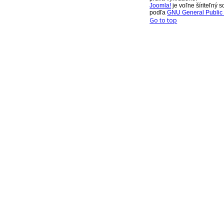
Joomla!
je voľne šíriteľný s
podľa
GNU General Public 
Go to top