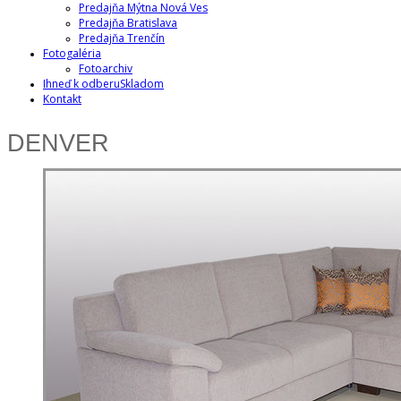
Predajňa Mýtna Nová Ves
Predajňa Bratislava
Predajňa Trenčín
Fotogaléria
Fotoarchiv
Ihneď k odberu
Skladom
Kontakt
DENVER