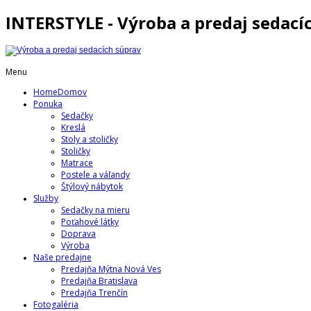
INTERSTYLE - Výroba a predaj sedací
Menu
Home
Domov
Ponuka
Sedačky
Kreslá
Stoly a stoličky
Stoličky
Matrace
Postele a váľandy
Štýlový nábytok
Služby
Sedačky na mieru
Poťahové látky
Doprava
Výroba
Naše predajne
Predajňa Mýtna Nová Ves
Predajňa Bratislava
Predajňa Trenčín
Fotogaléria