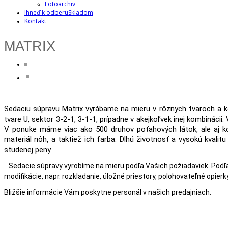
Fotoarchiv
Ihneď k odberu
Skladom
Kontakt
MATRIX
Sedaciu súpravu Matrix vyrábame na mieru v rôznych tvaroch a 
tvare U, sektor 3-2-1, 3-1-1, prípadne v akejkoľvek inej kombinácii.
V ponuke máme viac ako 500 druhov poťahových látok, ale aj koží
materiál nôh, a taktiež ich farba. Dlhú životnosť a vysokú kvalitu
studenej peny.
Sedacie súpravy vyrobíme na mieru podľa Vašich požiadaviek. Podľ
modifikácie, napr. rozkladanie, úložné priestory, polohovateľné opierky.
Bližšie informácie Vám poskytne personál v našich predajniach.