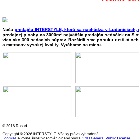
Naša
predajňa INTERSTYLE, ktorá sa nachádza v Ludaniciach, 
2
predajnej plochy na 3000m
najväčšia predajňa sedačiek na S
viac ako 300 sedacích súprav. Rozšírili sme ponuku rustikálneho
a matracov vysokej kvality. Vyrábame na mieru.
© 2016 Rosart
Copyright © 2026 INTERSTYLE. Všetky práva vyhradené.
Joomla!
je voľne šíriteľný softvér vydaný podľa
GNU General Public License.