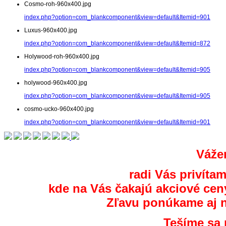
Cosmo-roh-960x400.jpg
index.php?option=com_blankcomponent&view=default&Itemid=901
Luxus-960x400.jpg
index.php?option=com_blankcomponent&view=default&Itemid=872
Holywood-roh-960x400.jpg
index.php?option=com_blankcomponent&view=default&Itemid=905
holywood-960x400.jpg
index.php?option=com_blankcomponent&view=default&Itemid=905
cosmo-ucko-960x400.jpg
index.php?option=com_blankcomponent&view=default&Itemid=901
Vážen
radi Vás privíta
kde na Vás čakajú akciové cen
Zľavu ponúkame aj n
Tešíme sa 