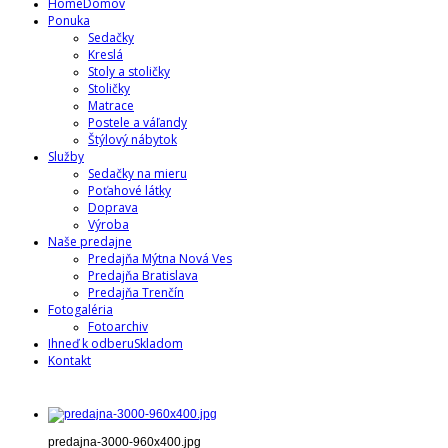
Home
Domov
Ponuka
Sedačky
Kreslá
Stoly a stoličky
Stoličky
Matrace
Postele a váľandy
Štýlový nábytok
Služby
Sedačky na mieru
Poťahové látky
Doprava
Výroba
Naše predajne
Predajňa Mýtna Nová Ves
Predajňa Bratislava
Predajňa Trenčín
Fotogaléria
Fotoarchiv
Ihneď k odberu
Skladom
Kontakt
predajna-3000-960x400.jpg