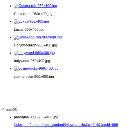
Cosmo-roh-960x400.jpg
Luxus-960x400.jpg
Holywood-roh-960x400.jpg
holywood-960x400.jpg
cosmo-ucko-960x400.jpg
Promo03
predajna-3000-960x400.jpg
index.php?option=com_content&view=article&id=114&Itemid=899